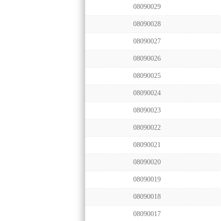
08090029
08090028
08090027
08090026
08090025
08090024
08090023
08090022
08090021
08090020
08090019
08090018
08090017