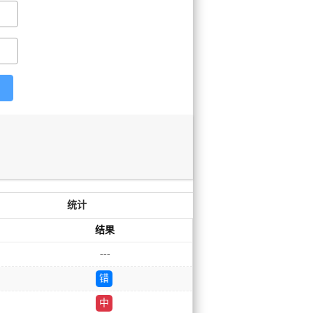
统计
结果
---
错
中