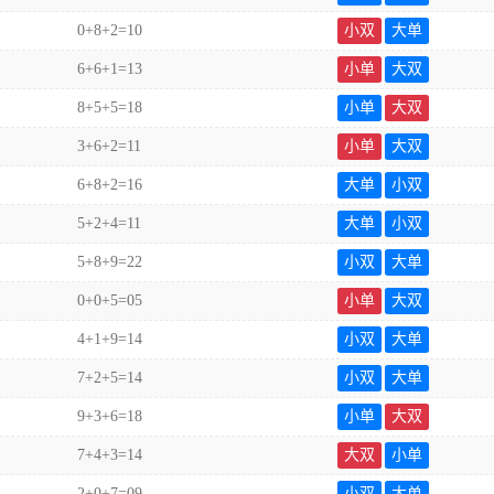
0+8+2=10
小双
大单
6+6+1=13
小单
大双
8+5+5=18
小单
大双
3+6+2=11
小单
大双
6+8+2=16
大单
小双
5+2+4=11
大单
小双
5+8+9=22
小双
大单
0+0+5=05
小单
大双
4+1+9=14
小双
大单
7+2+5=14
小双
大单
9+3+6=18
小单
大双
7+4+3=14
大双
小单
2+0+7=09
小双
大单