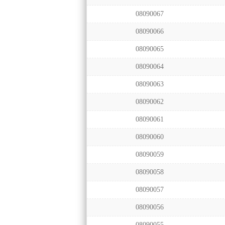
08090067
08090066
08090065
08090064
08090063
08090062
08090061
08090060
08090059
08090058
08090057
08090056
08090055