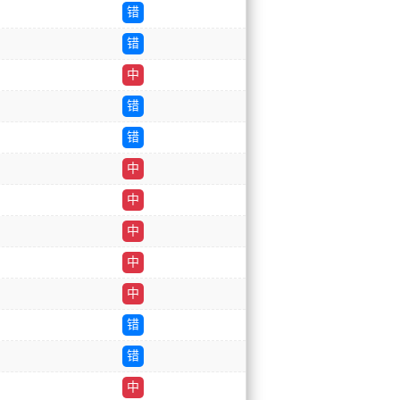
错
错
中
错
错
中
中
中
中
中
错
错
中