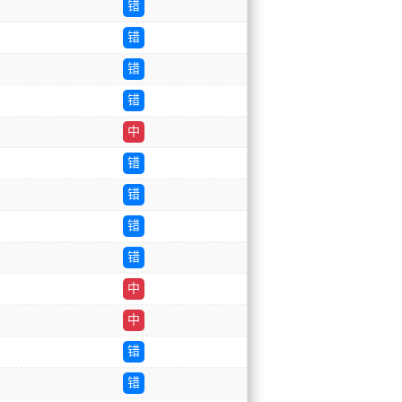
错
错
错
错
中
错
错
错
错
中
中
错
错