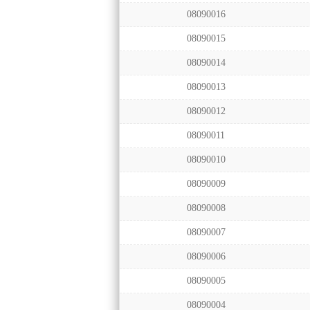
08090016
08090015
08090014
08090013
08090012
08090011
08090010
08090009
08090008
08090007
08090006
08090005
08090004