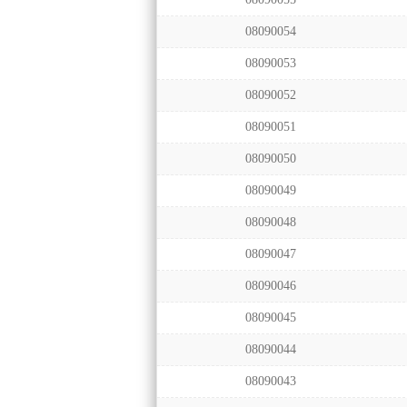
08090054
08090053
08090052
08090051
08090050
08090049
08090048
08090047
08090046
08090045
08090044
08090043