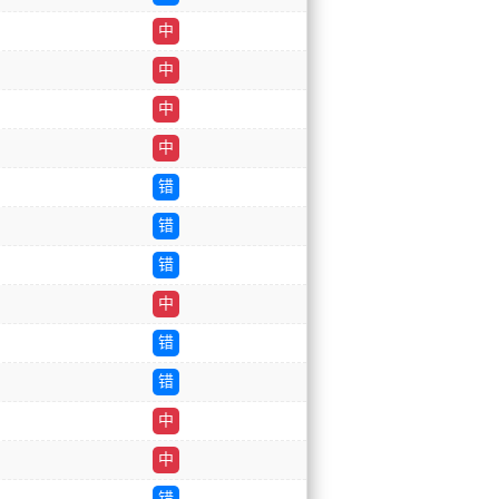
中
中
中
中
错
错
错
中
错
错
中
中
错