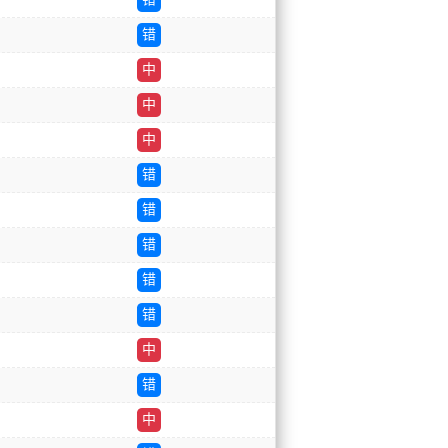
错
中
中
中
错
错
错
错
错
中
错
中