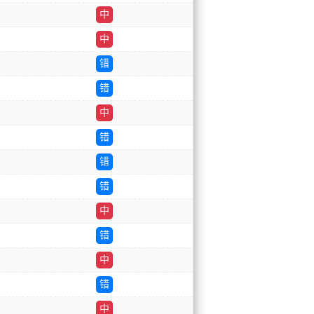
中
中
错
错
中
错
错
错
中
错
中
错
中