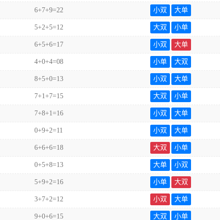
6+7+9=22
小双
大单
5+2+5=12
大双
小单
6+5+6=17
小双
大单
4+0+4=08
小单
大双
8+5+0=13
小双
大单
7+1+7=15
大双
小单
7+8+1=16
小双
大单
0+9+2=11
小双
大单
6+6+6=18
大双
小单
0+5+8=13
大单
小双
5+9+2=16
小单
大双
3+7+2=12
小双
大单
9+0+6=15
大双
小单