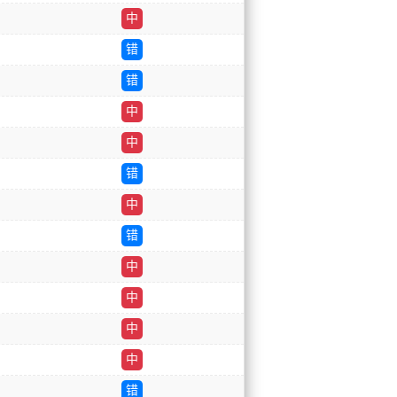
中
错
错
中
中
错
中
错
中
中
中
中
错