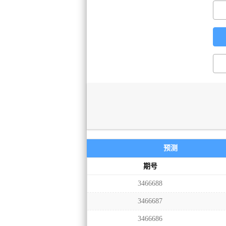
预测
期号
3466688
3466687
3466686