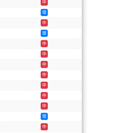
中
错
中
错
中
中
中
中
中
中
中
错
中