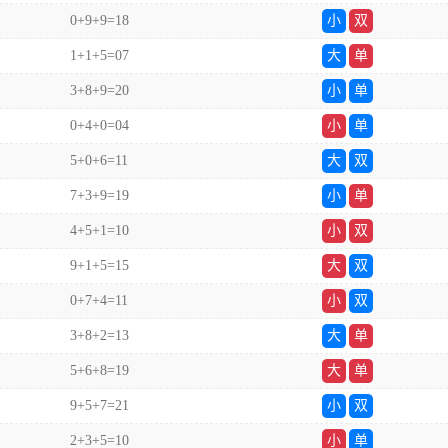
0+9+9=18
小
双
1+1+5=07
大
单
3+8+9=20
小
单
0+4+0=04
小
单
5+0+6=11
大
双
7+3+9=19
小
单
4+5+1=10
小
双
9+1+5=15
大
双
0+7+4=11
小
双
3+8+2=13
大
单
5+6+8=19
大
单
9+5+7=21
小
双
2+3+5=10
小
单