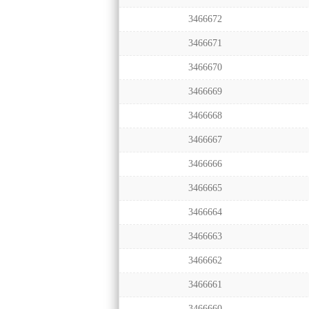
3466672
3466671
3466670
3466669
3466668
3466667
3466666
3466665
3466664
3466663
3466662
3466661
3466660