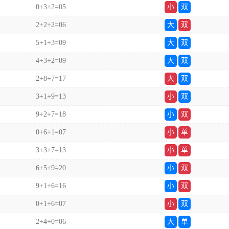
0+3+2=05
小
双
2+2+2=06
大
双
5+1+3=09
大
双
4+3+2=09
大
双
2+8+7=17
大
双
3+1+9=13
小
双
9+2+7=18
小
双
0+6+1=07
小
单
3+3+7=13
小
单
6+5+9=20
小
双
9+1+6=16
小
双
0+1+6=07
小
双
2+4+0=06
大
单