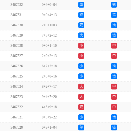
3467532
0+4+0=04
单
错
3467531
9+0+4=13
双
错
3467530
2+0+1=03
双
错
3467529
7+3+2=12
大
错
3467528
9+0+1=10
小
中
3467527
2+9+2=13
小
中
3467526
6+7+5=18
小
错
3467525
2+6+8=16
小
错
3467524
8+2+7=17
大
中
3467523
9+4+7=20
大
中
3467522
4+5+9=18
双
中
3467521
8+5+9=22
小
错
3467520
0+3+1=04
单
错