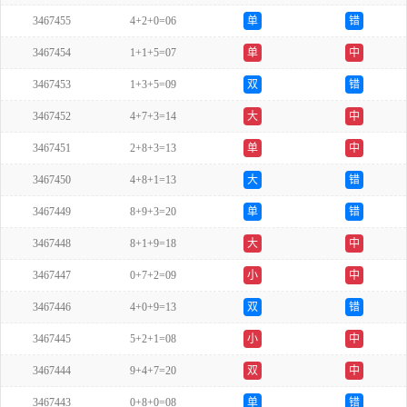
3467455
4+2+0=06
单
错
3467454
1+1+5=07
单
中
3467453
1+3+5=09
双
错
3467452
4+7+3=14
大
中
3467451
2+8+3=13
单
中
3467450
4+8+1=13
大
错
3467449
8+9+3=20
单
错
3467448
8+1+9=18
大
中
3467447
0+7+2=09
小
中
3467446
4+0+9=13
双
错
3467445
5+2+1=08
小
中
3467444
9+4+7=20
双
中
3467443
0+8+0=08
单
错