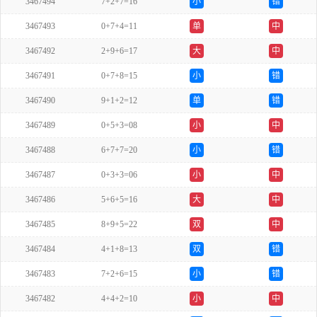
3467494
7+2+7=16
小
错
3467493
0+7+4=11
单
中
3467492
2+9+6=17
大
中
3467491
0+7+8=15
小
错
3467490
9+1+2=12
单
错
3467489
0+5+3=08
小
中
3467488
6+7+7=20
小
错
3467487
0+3+3=06
小
中
3467486
5+6+5=16
大
中
3467485
8+9+5=22
双
中
3467484
4+1+8=13
双
错
3467483
7+2+6=15
小
错
3467482
4+4+2=10
小
中