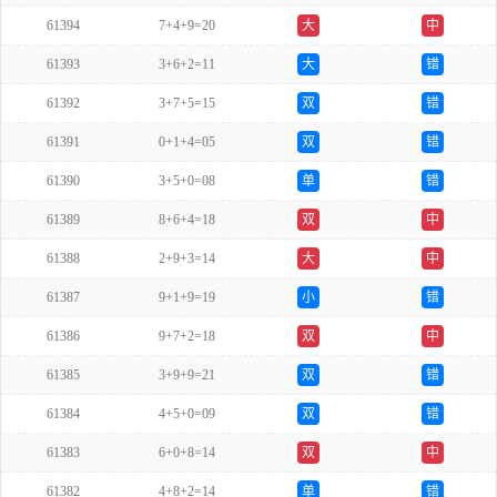
61394
7+4+9=20
大
中
61393
3+6+2=11
大
错
61392
3+7+5=15
双
错
61391
0+1+4=05
双
错
61390
3+5+0=08
单
错
61389
8+6+4=18
双
中
61388
2+9+3=14
大
中
61387
9+1+9=19
小
错
61386
9+7+2=18
双
中
61385
3+9+9=21
双
错
61384
4+5+0=09
双
错
61383
6+0+8=14
双
中
61382
4+8+2=14
单
错