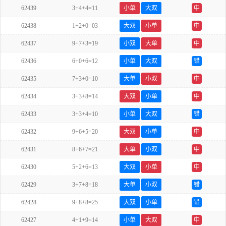
62439
3+4+4=11
小单
大双
中
62438
1+2+0=03
大双
小单
中
62437
9+7+3=19
小双
大单
中
62436
6+0+6=12
小单
大双
错
62435
7+3+0=10
大单
小双
中
62434
3+3+8=14
大双
小单
中
62433
3+3+4=10
小单
大双
错
62432
9+6+5=20
大双
小单
中
62431
8+6+7=21
大单
小双
中
62430
5+2+6=13
大双
小单
中
62429
3+7+8=18
大单
小双
错
62428
9+8+8=25
大双
小单
错
62427
4+1+9=14
小单
大双
中