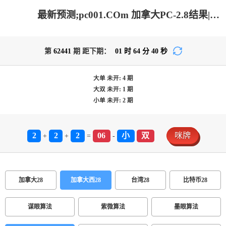
最新预测;pc001.COm 加拿大PC-2.8结果|加拿大pc走势预测|PC加拿大2.8预测结果|加拿大预测pc2.8咪牌|PC在线预测网站|加拿大2.8预测开奖分析_做最专业的预测分析走势网站!
第
62441
期 距下期：
01
时
64
分
40
秒
大单
未开:
4
期
大双
未开:
1
期
小单
未开:
2
期
2
2
2
06
小
双
咪牌
+
+
=
-
加拿大28
加拿大西28
台湾28
比特币28
谋眼算法
紫微算法
墨眼算法