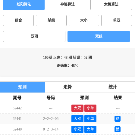
残阳算法
神鉴算法
太机算法
组合
杀组
大小
单双
双项
双组
100期 正确：48 期 错误：52 期
正确率：48%
预测
走势
统计
期号
号码
预测
结果
62442
---
大双
小单
---
62441
2+2+2=06
大双
小单
错
62440
9+2+3=14
小双
大单
错