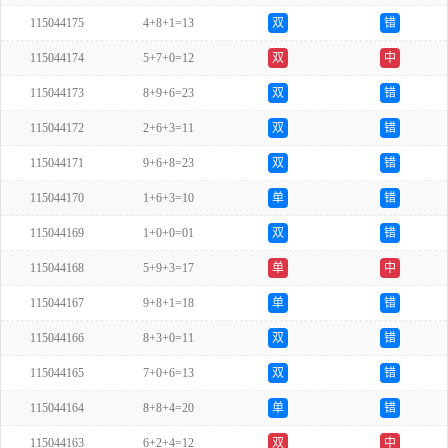
115044175
4+8+1=13
双
错
115044174
5+7+0=12
双
中
115044173
8+9+6=23
双
错
115044172
2+6+3=11
双
错
115044171
9+6+8=23
双
错
115044170
1+6+3=10
单
错
115044169
1+0+0=01
双
错
115044168
5+9+3=17
单
中
115044167
9+8+1=18
单
错
115044166
8+3+0=11
双
错
115044165
7+0+6=13
双
错
115044164
8+8+4=20
单
错
115044163
6+2+4=12
双
中