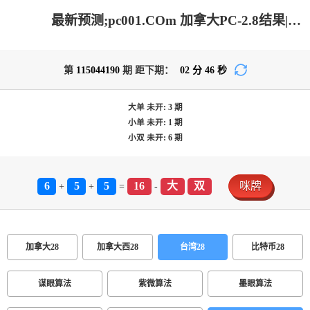
最新预测;pc001.COm 加拿大PC-2.8结果|加拿大pc走势预测|PC加拿大2.8预测结果|加拿大预测pc2.8咪牌|PC在线预测网站|加拿大2.8预测开奖分析_做最专业的预测分析走势网站!
第
115044190
期 距下期：
02
分
46
秒
大单
未开:
3
期
小单
未开:
1
期
小双
未开:
6
期
6
5
5
16
大
双
咪牌
+
+
=
-
加拿大28
加拿大西28
台湾28
比特币28
谋眼算法
紫微算法
墨眼算法