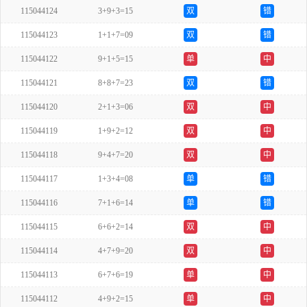
115044124
3+9+3=15
双
错
115044123
1+1+7=09
双
错
115044122
9+1+5=15
单
中
115044121
8+8+7=23
双
错
115044120
2+1+3=06
双
中
115044119
1+9+2=12
双
中
115044118
9+4+7=20
双
中
115044117
1+3+4=08
单
错
115044116
7+1+6=14
单
错
115044115
6+6+2=14
双
中
115044114
4+7+9=20
双
中
115044113
6+7+6=19
单
中
115044112
4+9+2=15
单
中