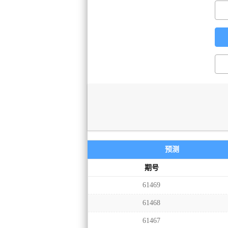
预测
期号
61469
61468
61467