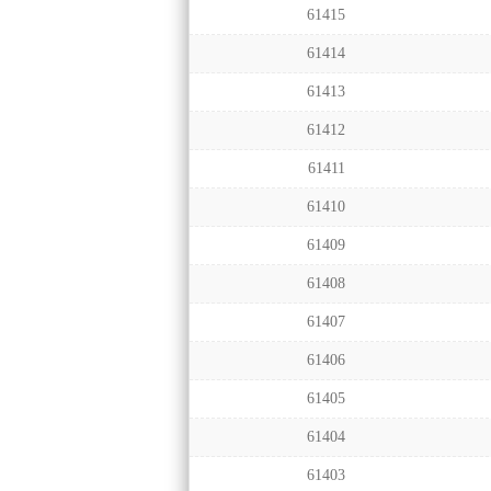
61415
61414
61413
61412
61411
61410
61409
61408
61407
61406
61405
61404
61403