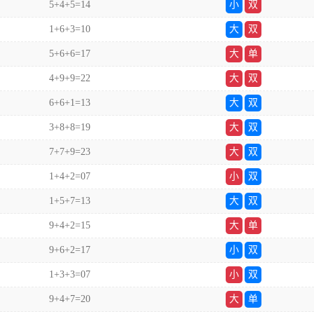
5+4+5=14
小
双
1+6+3=10
大
双
5+6+6=17
大
单
4+9+9=22
大
双
6+6+1=13
大
双
3+8+8=19
大
双
7+7+9=23
大
双
1+4+2=07
小
双
1+5+7=13
大
双
9+4+2=15
大
单
9+6+2=17
小
双
1+3+3=07
小
双
9+4+7=20
大
单