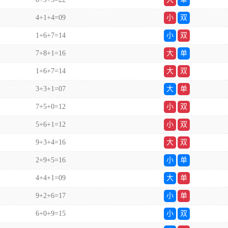
4+1+4=09
小
双
1+6+7=14
小
双
7+8+1=16
大
单
1+6+7=14
大
双
3+3+1=07
大
单
7+5+0=12
小
双
5+6+1=12
小
双
9+3+4=16
大
双
2+9+5=16
小
单
4+4+1=09
大
单
9+2+6=17
小
单
6+0+9=15
小
双