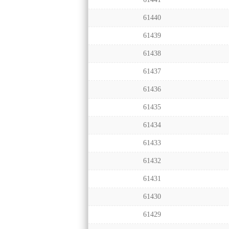
61440
61439
61438
61437
61436
61435
61434
61433
61432
61431
61430
61429