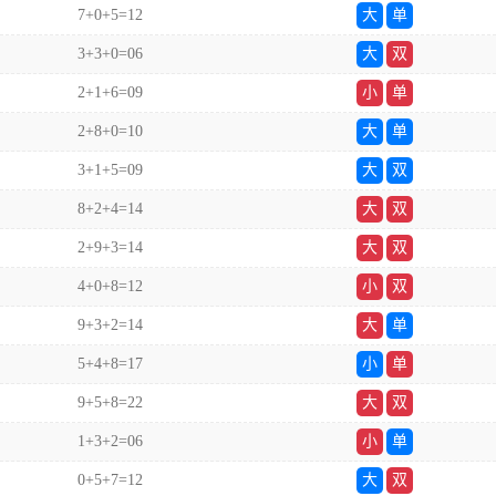
7+0+5=12
大
单
3+3+0=06
大
双
2+1+6=09
小
单
2+8+0=10
大
单
3+1+5=09
大
双
8+2+4=14
大
双
2+9+3=14
大
双
4+0+8=12
小
双
9+3+2=14
大
单
5+4+8=17
小
单
9+5+8=22
大
双
1+3+2=06
小
单
0+5+7=12
大
双