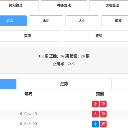
残阳算法
神鉴算法
太机算法
组合
杀组
大小
单双
双项
双组
100期 正确：76 期 错误：24 期
正确率：76%
走势
号码
预测
---
小
单
6+9+4=19
大
单
8+6+6=20
小
双