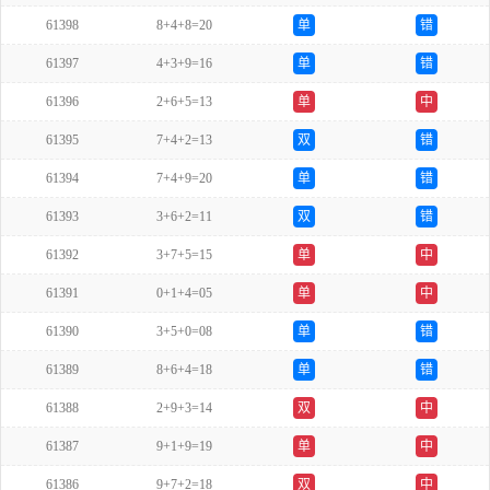
61398
8+4+8=20
单
错
61397
4+3+9=16
单
错
61396
2+6+5=13
单
中
61395
7+4+2=13
双
错
61394
7+4+9=20
单
错
61393
3+6+2=11
双
错
61392
3+7+5=15
单
中
61391
0+1+4=05
单
中
61390
3+5+0=08
单
错
61389
8+6+4=18
单
错
61388
2+9+3=14
双
中
61387
9+1+9=19
单
中
61386
9+7+2=18
双
中