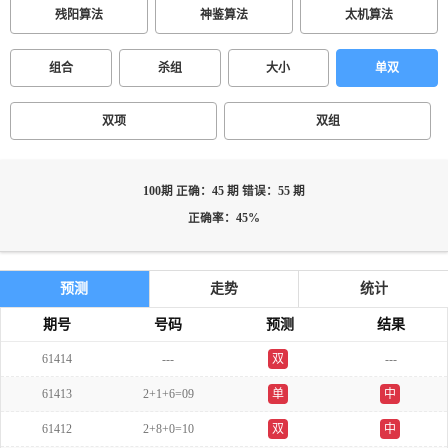
残阳算法
神鉴算法
太机算法
组合
杀组
大小
单双
双项
双组
100期 正确：45 期 错误：55 期
正确率：45%
预测
走势
统计
期号
号码
预测
结果
61414
---
双
---
61413
2+1+6=09
单
中
61412
2+8+0=10
双
中