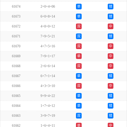
61674
2+0+4=06
单
错
61673
6+0+8=14
单
错
61672
4+8+0=12
双
中
61671
7+9+5=21
双
错
61670
4+7+5=16
双
中
61669
7+9+1=17
单
中
61668
2+6+6=14
双
中
61667
6+7+1=14
单
错
61666
4+3+3=10
双
中
61665
9+9+4=22
单
错
61664
1+7+4=12
单
错
61663
3+9+7=19
双
错
61662
1+6+4=11
单
中