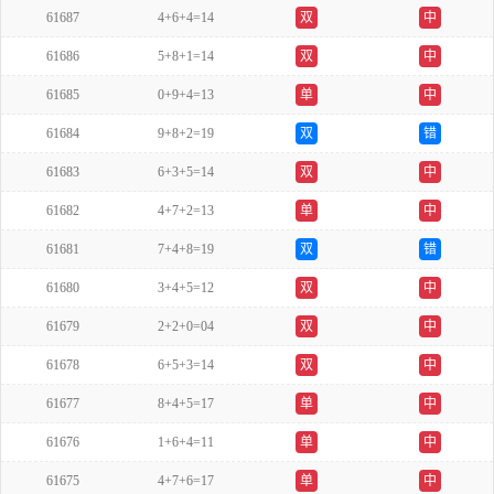
61687
4+6+4=14
双
中
61686
5+8+1=14
双
中
61685
0+9+4=13
单
中
61684
9+8+2=19
双
错
61683
6+3+5=14
双
中
61682
4+7+2=13
单
中
61681
7+4+8=19
双
错
61680
3+4+5=12
双
中
61679
2+2+0=04
双
中
61678
6+5+3=14
双
中
61677
8+4+5=17
单
中
61676
1+6+4=11
单
中
61675
4+7+6=17
单
中