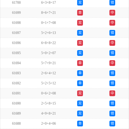
61700
6+3+8=17
双
错
61699
8+6+7=21
单
中
61698
0+1+7=08
双
中
61697
5+2+6=13
双
错
61696
6+8+8=22
双
中
61695
5+0+2=07
双
错
61694
5+7+9=21
单
中
61693
2+6+4=12
单
错
61692
5+2+5=12
单
错
61691
0+6+2=08
双
中
61690
2+5+8=15
双
错
61689
4+9+8=21
双
错
61688
2+0+4=06
单
错