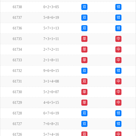
61738
0+2+3=05
双
错
61737
5+8+6=19
双
错
61736
5+7+1=13
双
错
61735
7+3+1=11
单
中
61734
2+7+2=11
单
中
61733
2+1+8=11
单
中
61732
9+6+0=15
双
错
61731
3+1+4=08
双
中
61730
5+2+0=07
单
中
61729
4+6+5=15
单
中
61728
6+7+6=19
双
错
61727
7+6+8=21
双
错
61726
5+7+4=16
双
中