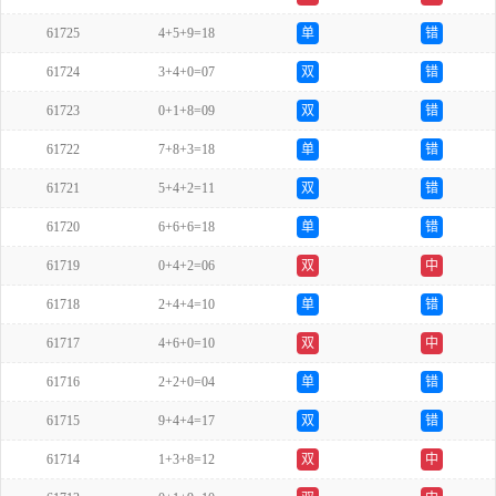
61725
4+5+9=18
单
错
61724
3+4+0=07
双
错
61723
0+1+8=09
双
错
61722
7+8+3=18
单
错
61721
5+4+2=11
双
错
61720
6+6+6=18
单
错
61719
0+4+2=06
双
中
61718
2+4+4=10
单
错
61717
4+6+0=10
双
中
61716
2+2+0=04
单
错
61715
9+4+4=17
双
错
61714
1+3+8=12
双
中