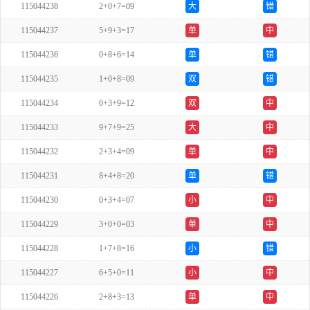
115044238
2+0+7=09
大
错
115044237
5+9+3=17
单
中
115044236
0+8+6=14
单
错
115044235
1+0+8=09
双
错
115044234
0+3+9=12
双
中
115044233
9+7+9=25
大
中
115044232
2+3+4=09
单
中
115044231
8+4+8=20
单
错
115044230
0+3+4=07
小
中
115044229
3+0+0=03
单
中
115044228
1+7+8=16
小
错
115044227
6+5+0=11
小
中
115044226
2+8+3=13
单
中