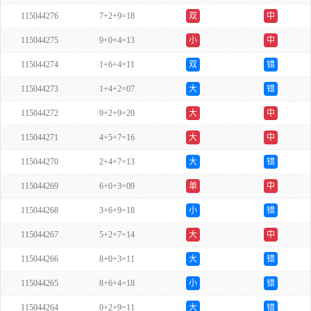
115044276
7+2+9=18
双
中
115044275
9+0+4=13
小
中
115044274
1+6+4=11
双
错
115044273
1+4+2=07
大
错
115044272
9+2+9=20
大
中
115044271
4+5+7=16
大
中
115044270
2+4+7=13
大
错
115044269
6+0+3=09
单
中
115044268
3+6+9=18
小
错
115044267
5+2+7=14
大
中
115044266
8+0+3=11
大
错
115044265
8+6+4=18
小
错
115044264
0+2+9=11
大
错