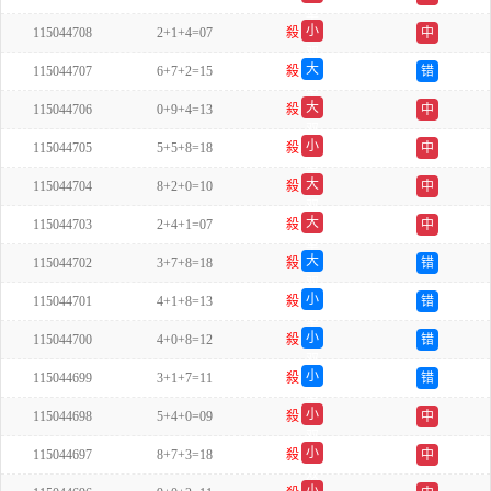
单
小
115044708
2+1+4=07
殺
中
双
大
115044707
6+7+2=15
殺
错
单
大
115044706
0+9+4=13
殺
中
双
小
115044705
5+5+8=18
殺
中
单
大
115044704
8+2+0=10
殺
中
双
大
115044703
2+4+1=07
殺
中
单
大
115044702
3+7+8=18
殺
错
双
小
115044701
4+1+8=13
殺
错
单
小
115044700
4+0+8=12
殺
错
双
小
115044699
3+1+7=11
殺
错
单
小
115044698
5+4+0=09
殺
中
双
小
115044697
8+7+3=18
殺
中
双