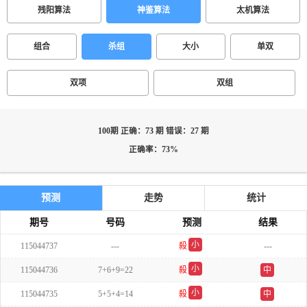
残阳算法
神鉴算法
太机算法
组合
杀组
大小
单双
双项
双组
100期 正确：73 期 错误：27 期
正确率：73%
预测
走势
统计
期号
号码
预测
结果
小
115044737
---
殺
---
双
小
115044736
7+6+9=22
殺
中
单
小
115044735
5+5+4=14
殺
中
单